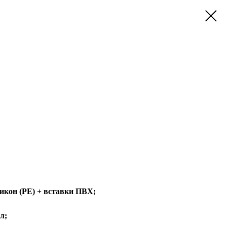
икон (РЕ) + вставки ПВХ;
л;