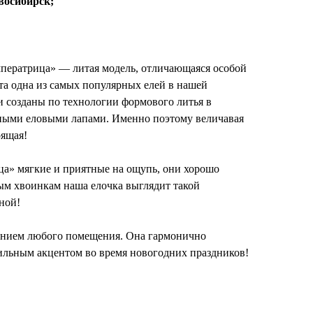
овосибирск;
;
мператрица» — литая модель, отличающаяся особой
а одна из самых популярных елей в нашей
и созданы по технологии формового литья в
ьными еловыми лапами. Именно поэтому величавая
оящая!
а» мягкие и приятные на ощупь, они хорошо
ым хвоинкам наша елочка выглядит такой
ной!
ением любого помещения. Она гармонично
тильным акцентом во время новогодних праздников!