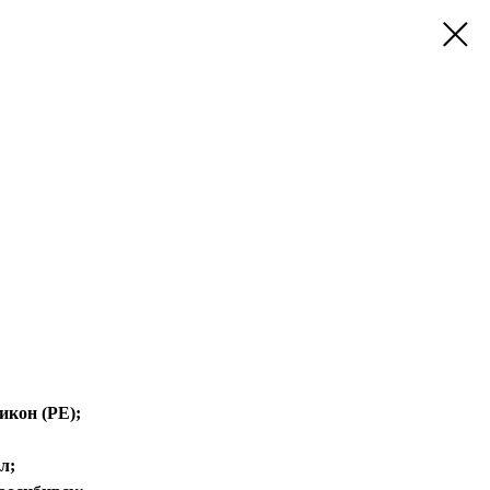
икон (РЕ);
л;